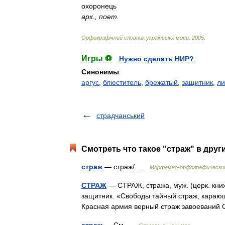
охоронець
арх
.,
поет
.
Орфограф
і
чний
словник
української
мови
.
2005
.
Игры ⚽
Нужно сделать НИР?
Синонимы
:
аргус
,
блюститель
,
брежатый
,
защитник
,
ли
страдчанський
Смотреть что такое "страж" в друг
страж
— страж/ …
Морфемно-орфографический
СТРАЖ
— СТРАЖ, стража, муж. (церк. книжн.
защитник. «Свободы тайный страж, карающ
Красная армия верный страж завоевани