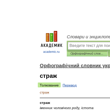
Словари и энциклоп
academic.ru
Орфографічний словник української мови
Орфографічний словник укр
страж
Толкование
Перевод
страж
————————————————————
страж
і
менник
чолов
і
чого
роду
, і
стота