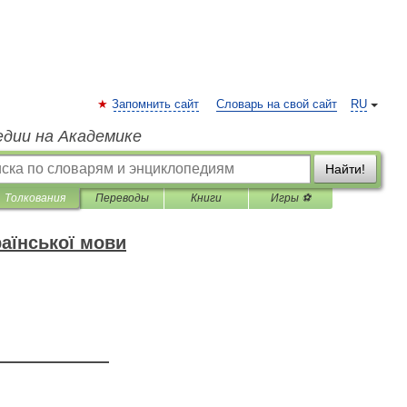
Запомнить сайт
Словарь на свой сайт
RU
едии на Академике
Найти!
Толкования
Переводы
Книги
Игры ⚽
аїнської мови
—————————