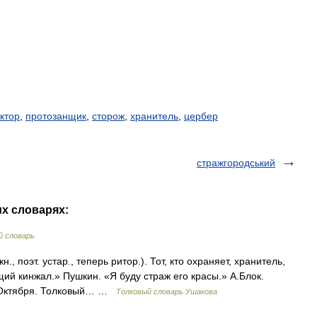
ктор
,
протозанщик
,
сторож
,
хранитель
,
цербер
стражгородський
их словарях:
 словарь
, поэт. устар., теперь ритор.). Тот, кто охраняет, хранитель,
ий кинжал.» Пушкин. «Я буду страж его красы.» А.Блок.
й Октября. Толковый… …
Толковый словарь Ушакова