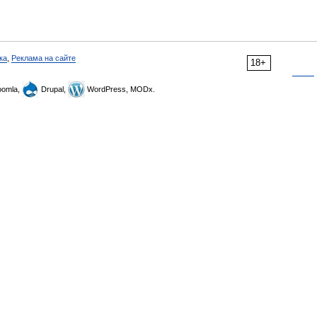
ка
,
Реклама на сайте
18+
omla,
Drupal,
WordPress, MODx.