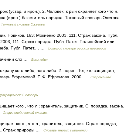
ож (устар. и ирон.). 2. Человек, к рый охраняет кого что н.,
ядка (ирон.) блюститель порядка. Толковый словарь Ожегова.
…
Толковый словарь Ожегова
ик. Новиков, 163; Мокиенко 2003, 111. Страж закона. Публ.
 2003, 111. Страж порядка. Публ. Патет. Полицейский или
 неба. Публ. Патет.… …
Большой словарь русских поговорок
значений сло …
Википедия
охрану кого либо, чего либо. 2. перен. Тот, кто защищает,
словарь Ефремовой. Т. Ф. Ефремова. 2000 …
Современный
рфографический словарь
щищает кого , что л.; хранитель, защитник. С. порядка, закона.
 …
Энциклопедический словарь
ащищает кого , что л.; хранитель, защитник. Страж порядка,
ра. Страж природы …
Словарь многих выражений