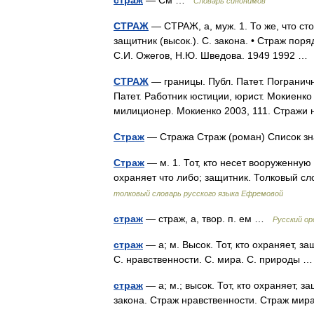
страж
— См …
Словарь синонимов
СТРАЖ
— СТРАЖ, а, муж. 1. То же, что стор
защитник (высок.). С. закона. • Страж пор
С.И. Ожегов, Н.Ю. Шведова. 1949 1992 
СТРАЖ
— границы. Публ. Патет. Пограничн
Патет. Работник юстиции, юрист. Мокиенко
милиционер. Мокиенко 2003, 111. Стражи
Страж
— Стража Страж (роман) Cписок 
Страж
— м. 1. Тот, кто несет вооруженную 
охраняет что либо; защитник. Толковый 
толковый словарь русского языка Ефремовой
страж
— страж, а, твор. п. ем …
Русский о
страж
— а; м. Высок. Тот, кто охраняет, за
С. нравственности. С. мира. С. природы
страж
— а; м.; высок. Тот, кто охраняет, з
закона. Страж нравственности. Страж ми